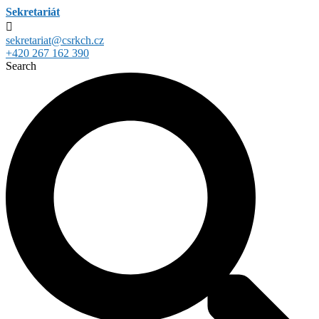
Sekretariát
sekretariat@csrkch.cz
+420 267 162 390
Search