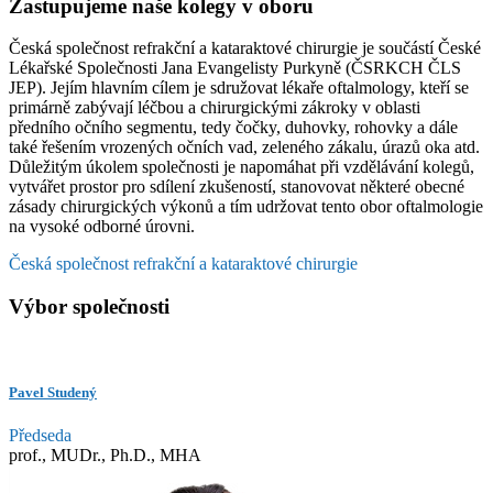
Zastupujeme naše kolegy v oboru
Česká společnost refrakční a kataraktové chirurgie je součástí České
Lékařské Společnosti Jana Evangelisty Purkyně (ČSRKCH ČLS
JEP). Jejím hlavním cílem je sdružovat lékaře oftalmology, kteří se
primárně zabývají léčbou a chirurgickými zákroky v oblasti
předního očního segmentu, tedy čočky, duhovky, rohovky a dále
také řešením vrozených očních vad, zeleného zákalu, úrazů oka atd.
Důležitým úkolem společnosti je napomáhat při vzdělávání kolegů,
vytvářet prostor pro sdílení zkušeností, stanovovat některé obecné
zásady chirurgických výkonů a tím udržovat tento obor oftalmologie
na vysoké odborné úrovni.
Česká společnost refrakční a kataraktové chirurgie
Výbor společnosti
Pavel Studený
Předseda
prof., MUDr., Ph.D., MHA