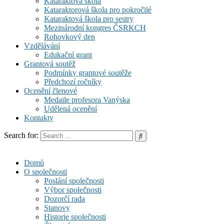
Kataraktová škola
Kataraktorová škola pro pokročilé
Kataraktová škola pro sestry
Mezinárodní kongres ČSRKCH
Rohovkový den
Vzdělávání
Edukační grant
Grantová soutěž
Podmínky grantové soutěže
Předchozí ročníky
Ocenění členové
Medaile profesora Vanýska
Udělená ocenění
Kontakty
Search for:
Domů
O společnosti
Poslání společnosti
Výbor společnosti
Dozorčí rada
Stanovy
Historie společnosti