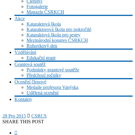
Členství
Fotogalerie
Magazín ČSRKCH
Akce
Kataraktová škola
Kataraktorová škola pro pokročilé
Kataraktová škola pro sestry
Mezinárodní kongres ČSRKCH
Rohovkový den
Vzdělávání
Edukační grant
Grantová soutěž
Podmínky grantové soutěže
Předchozí ročníky
Ocenění členové
Medaile profesora Vanýska
Udělená ocenění
Kontakty
28 Pro 2015
CSRCS
SHARE THIS POST