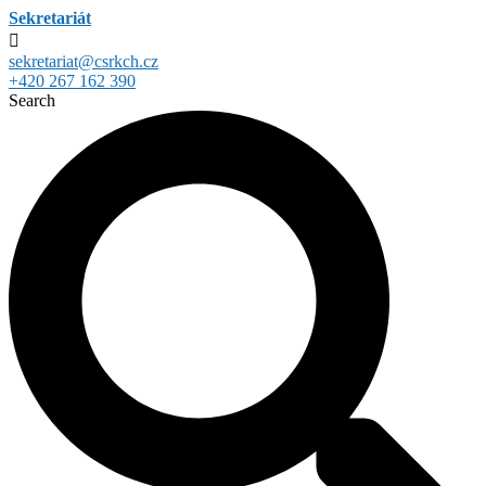
Sekretariát
sekretariat@csrkch.cz
+420 267 162 390
Search