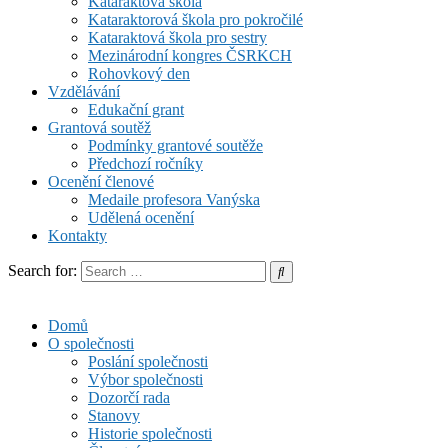
Kataraktová škola
Kataraktorová škola pro pokročilé
Kataraktová škola pro sestry
Mezinárodní kongres ČSRKCH
Rohovkový den
Vzdělávání
Edukační grant
Grantová soutěž
Podmínky grantové soutěže
Předchozí ročníky
Ocenění členové
Medaile profesora Vanýska
Udělená ocenění
Kontakty
Search for:
Domů
O společnosti
Poslání společnosti
Výbor společnosti
Dozorčí rada
Stanovy
Historie společnosti