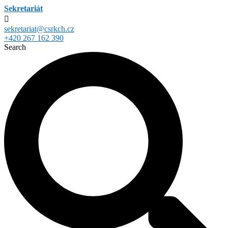
Sekretariát
sekretariat@csrkch.cz
+420 267 162 390
Search