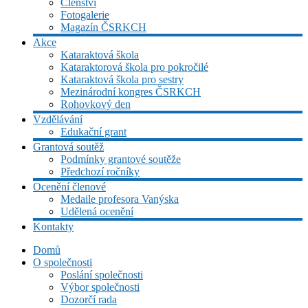
Členství
Fotogalerie
Magazín ČSRKCH
Akce
Kataraktová škola
Kataraktorová škola pro pokročilé
Kataraktová škola pro sestry
Mezinárodní kongres ČSRKCH
Rohovkový den
Vzdělávání
Edukační grant
Grantová soutěž
Podmínky grantové soutěže
Předchozí ročníky
Ocenění členové
Medaile profesora Vanýska
Udělená ocenění
Kontakty
Domů
O společnosti
Poslání společnosti
Výbor společnosti
Dozorčí rada