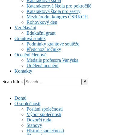
Kataraktová škola
Kataraktorová škola pro pokročilé
Kataraktová škola pro sestry
Mezinárodní kongres ČSRKCH
Rohovkový den
Vzdělávání
Edukační grant
Grantová soutěž
Podmínky grantové soutěže
Předchozí ročníky
Ocenění členové
Medaile profesora Vanýska
Udělená ocenění
Kontakty
Search for:
Domů
O společnosti
Poslání společnosti
Výbor společnosti
Dozorčí rada
Stanovy
Historie společnosti